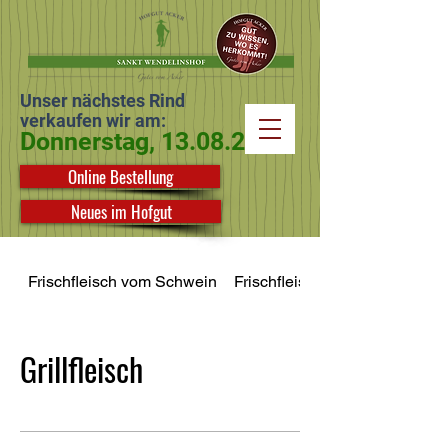
Unser nächstes Rind
verkaufen wir am:
Donnerstag,
13.08.2026
Online Bestellung
Neues im Hofgut
Frischfleisch vom Schwein
Frischfleisch vom Rind
Grillfleisch