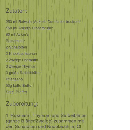
Zutaten:
250 ml Rotwein (Acker’s Dornfelder trocken)*
150 ml Acker’s Rinderbrühe*
80 ml Acker’s
Balsamico*
2 Schalotten
2 Knoblauchzehen
2 Zweige Rosmarin
3 Zweige Thymian
3 große Salbeiblätter
Pflanzenöl
50g kalte Butter
Salz, Pfeffer
Zubereitung:
1. Rosmarin, Thymian und Salbeiblätter
(ganze Blätter/Zweige) zusammen mit
den Schalotten und Knoblauch im Öl