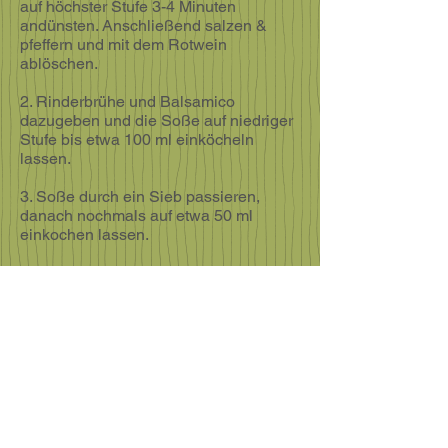
auf höchster Stufe 3-4 Minuten
andünsten. Anschließend salzen &
pfeffern und mit dem Rotwein
ablöschen.
2. Rinderbrühe und Balsamico
dazugeben und die Soße auf niedriger
Stufe bis etwa 100 ml einköcheln
lassen.
3. Soße durch ein Sieb passieren,
danach nochmals auf etwa 50 ml
einkochen lassen.
4. Ggf. mit Salz und Pfeffer
nachwürzen, Topf vom Herd nehmen
und die kalte Butter einrühren.