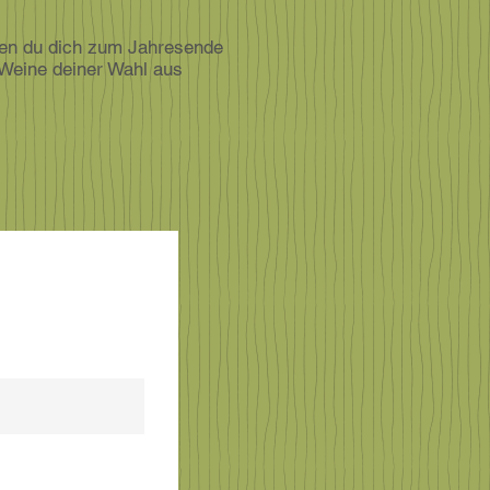
nen du dich zum Jahresende
3 Weine deiner Wahl aus