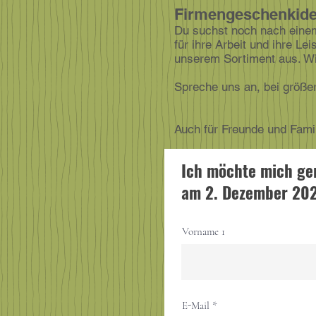
Firmengeschenkide
Du suchst noch nach einem
für ihre Arbeit und ihre L
unserem Sortiment aus. Wi
Spreche uns an, bei größe
Auch für Freunde und Fami
Ich möchte mich ge
am 2. Dezember 20
Vorname 1
E-Mail