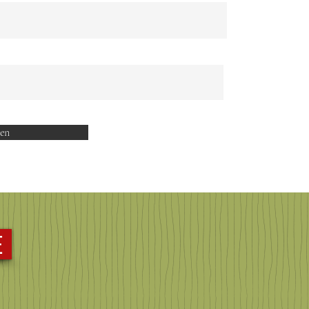
den
E