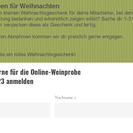
en für Weihnachten
 kleinen Weihnachtsgeschenk für deine Mitarbeiter, bei de
eistung bedanken und erkenntlich zeigen willst? Suche dir 1-
r verpacken diese als Geschenk und fertig.
ren Abnahmen kommen wir dir preislich gerne entgegen.
lie ein tolles Weihnachtsgeschenk!
rne für die Online-Weinprobe
23 anmelden
Nachname 2