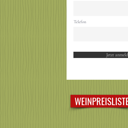
Telefon
Jetzt anmel
WEINPREISLIST