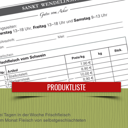
PRODUKTLISTE
ei Tagen in der Woche Frischfleisch
m Monat Fleisch von selbstgeschlachteten