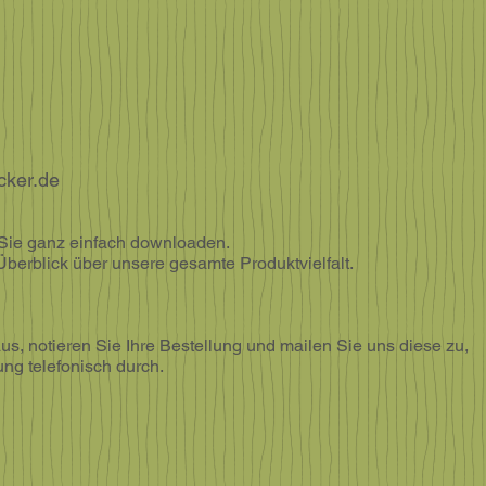
cker.de
 Sie ganz einfach downloaden.
berblick über unsere gesamte Produktvielfalt.
s, notieren Sie Ihre Bestellung und mailen Sie uns diese zu,
ung telefonisch durch.