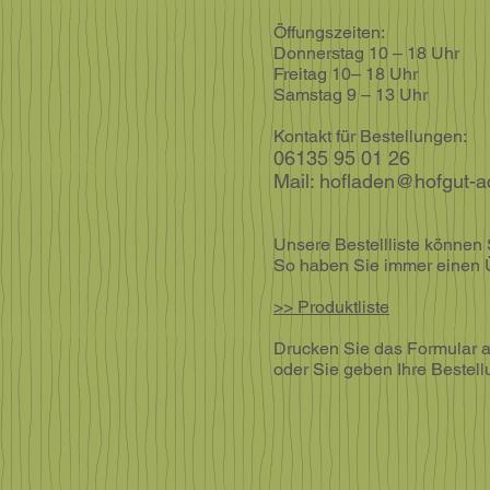
Öffungszeiten:
Donnerstag 10 – 18 Uhr
Freitag 10– 18 Uhr
Samstag 9 – 13 Uhr
Kontakt für Bestellungen:
06135 95 01 26
Mail: hofladen@hofgut-a
Unsere Bestellliste können
So haben Sie immer einen Ü
>> Produktliste
Drucken Sie das Formular au
oder Sie geben Ihre Bestell